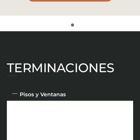
TERMINACIONES
Pisos y Ventanas
El primer piso y los baños cuentan con
revestimientos de porcelanato de alta calidad,
mientras que las ventanas de termopanel
aseguran confort térmico y acústico para un