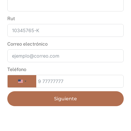
Rut
Correo electrónico
Teléfono
U
n
i
Siguiente
t
e
d
S